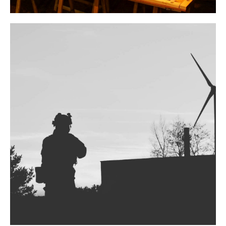
OP
TSCHERNOBYL
Ich habe eine Frage zu der OP
Tschernobyl
WEITER