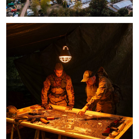
DARK
EMERGENCY
Ich habe eine Frage zur
Dark Emergency
WEITER